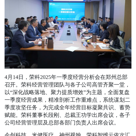
4月14日，荣科2025年一季度经营分析会在郑州总部
召开。荣科经营管理团队与各子公司高管齐聚一堂，
以“深化战略落地、聚力提质增效”为主题，全面复盘
一季度经营成果，精准剖析工作重难点，系统谋划二
季度攻坚任务，为完成全年经营目标凝聚共识、蓄势
赋能。荣科董事长段刚、总裁王功学出席会议，各子
公司经营管理层及总部各部门负责人出席会议。
今创科技、米健医疗、神州视翰、荣科智维云依次汇