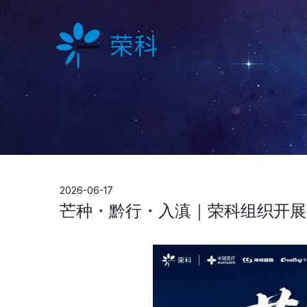
2026-06-17
芒种・黔行・入滇｜荣科组织开展