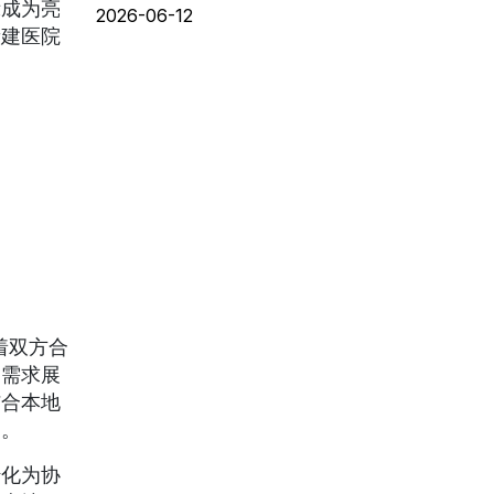
示成为亮
2026-06-12
新建医院
着双方合
场需求展
结合本地
间。
转化为协