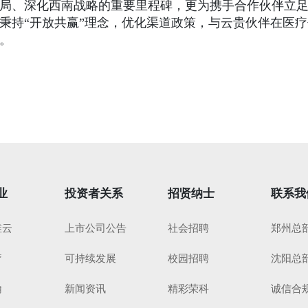
局、深化西南战略的重要里程碑，更为携手合作伙伴立
秉持“开放共赢”理念，优化渠道政策，与云贵伙伴在医
。
业
投资者关系
招贤纳士
联系我
维云
上市公司公告
社会招聘
郑州总
疗
可持续发展
校园招聘
沈阳总
翰
新闻资讯
精彩荣科
诚信合