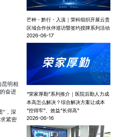
芒种・黔行・入滇｜荣科组织开展云贵
区域合作伙伴巡访暨签约授牌系列活动
2026-06-17
南昆明相
赢的奋进
“荣家厚勤”系列推介｜医院后勤人力成
本高怎么解决？综合解决方案让成本
“控得牢”、效益“长得高”
团”，深
2026-06-16
需求紧密
。