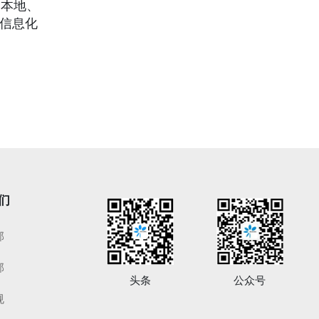
足本地、
疗信息化
们
部
部
头条
公众号
规